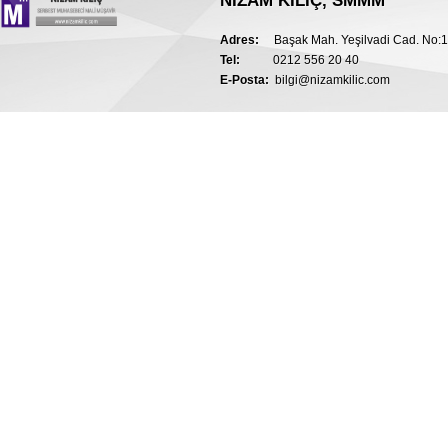
NİZAM KILIÇ, SMMM
Adres:
Başak Mah. Yeşilvadi Cad. No:1 
Tel:
0212 556 20 40
E-Posta:
bilgi@nizamkilic.com