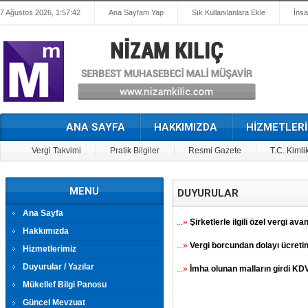
7 Ağustos 2026, 1:57:42
Ana Sayfam Yap
Sık Kullanılanlara Ekle
İnsa
ANA SAYFA
HAKKIMIZDA
HİZMETLERİ
Vergi Takvimi
Pratik Bilgiler
Resmi Gazete
T.C. Kimli
MENU
DUYURULAR
Ana Sayfa
...»
Şirketlerle ilgili özel vergi avan
Hakkımızda
...»
Vergi borcundan dolayı ücretin 
Hizmetlerimiz
Duyurular / Yazılar
...»
İmha olunan malların girdi KDV
Mükellef Bilgi Panosu
Güncel Mevzuat