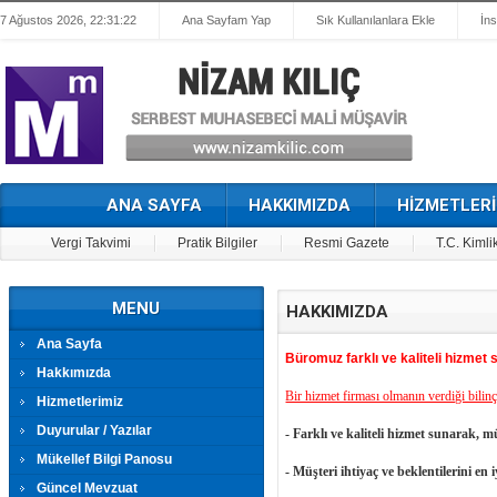
7 Ağustos 2026, 22:31:22
Ana Sayfam Yap
Sık Kullanılanlara Ekle
İn
ANA SAYFA
HAKKIMIZDA
HİZMETLERİ
Vergi Takvimi
Pratik Bilgiler
Resmi Gazete
T.C. Kimli
MENU
HAKKIMIZDA
Ana Sayfa
Büromuz farklı ve kaliteli hizme
Hakkımızda
Bir hizmet firması olmanın verdiği bilin
Hizmetlerimiz
Duyurular / Yazılar
- Farklı ve kaliteli hizmet sunarak,
Mükellef Bilgi Panosu
- Müşteri ihtiyaç ve beklentilerini en 
Güncel Mevzuat