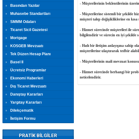
- Müşterilerinin beklentilerinin üzeri
Basından Yazılar
Muhasebe Standartları
- Müşterilerine sistemli bir şekilde h
müşteri talep değişikliklerine en kısa
SMMM Odaları
Ticaret Sicil Gazetesi
- Hizmet sürecinde müşterileri ile sü
bilgilendirir ve sürecin en iyi şekilde
Mortgage
- Hızlı bir iletişim anlayışına sahip
KOSGEB Mevzuatı
müşterilerine ulaştırarak tedbir alabil
Tek Düzen Hesap Planı
- Müşterilerinin mali mevzuat konusu
Basel II
Ücretsiz Programlar
- Hizmet sürecinde herhangi bir pr
neticelendirir.
Ekonomi Haberleri
Dış Ticaret Mevzuatı
Danıştay Kararları
Yargıtay Kararları
Dilekçematik
İletişim Formu
PRATİK BİLGİLER