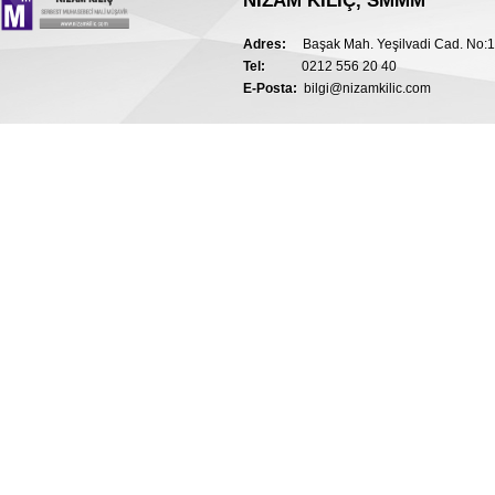
NİZAM KILIÇ, SMMM
Adres:
Başak Mah. Yeşilvadi Cad. No:1 
Tel:
0212 556 20 40
E-Posta:
bilgi@nizamkilic.com