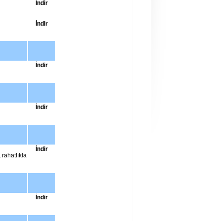
İndir
İndir
İndir
İndir
İndir
rahatlıkla
İndir