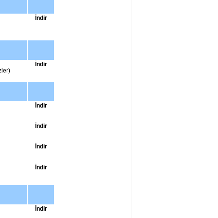
İndir
İndir
ler)
İndir
İndir
İndir
İndir
İndir