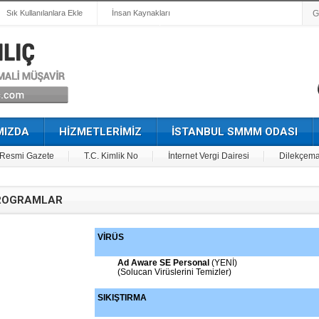
Sık Kullanılanlara Ekle
İnsan Kaynakları
MIZDA
HİZMETLERİMİZ
İSTANBUL SMMM ODASI
Resmi Gazete
T.C. Kimlik No
İnternet Vergi Dairesi
Dilekçema
OGRAMLAR
VİRÜS
Ad Aware SE Personal
(YENİ)
(Solucan Virüslerini Temizler)
SIKIŞTIRMA