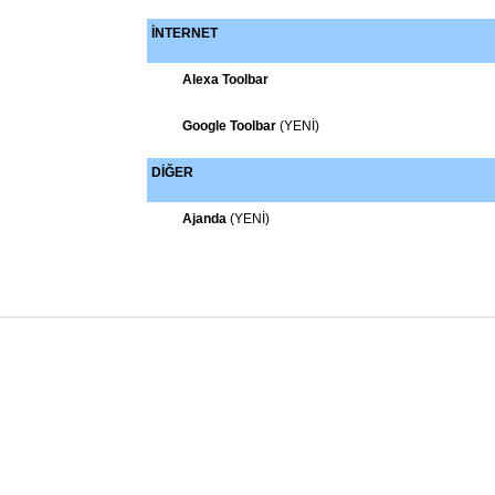
İNTERNET
Alexa Toolbar
Google Toolbar
(YENİ)
DİĞER
Ajanda
(YENİ)