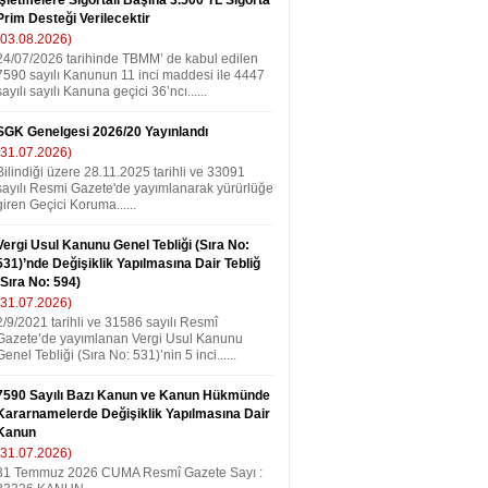
İşletmelere Sigortalı Başına 3.500 TL Sigorta
Prim Desteği Verilecektir
(03.08.2026)
24/07/2026 tarihinde TBMM’ de kabul edilen
7590 sayılı Kanunun 11 inci maddesi ile 4447
sayılı sayılı Kanuna geçici 36’ncı......
SGK Genelgesi 2026/20 Yayınlandı
(31.07.2026)
Bilindiği üzere 28.11.2025 tarihli ve 33091
sayılı Resmi Gazete'de yayımlanarak yürürlüğe
giren Geçici Koruma......
Vergi Usul Kanunu Genel Tebliği (Sıra No:
531)’nde Değişiklik Yapılmasına Dair Tebliğ
(Sıra No: 594)
(31.07.2026)
2/9/2021 tarihli ve 31586 sayılı Resmî
Gazete’de yayımlanan Vergi Usul Kanunu
Genel Tebliği (Sıra No: 531)’nin 5 inci......
7590 Sayılı Bazı Kanun ve Kanun Hükmünde
Kararnamelerde Değişiklik Yapılmasına Dair
Kanun
(31.07.2026)
31 Temmuz 2026 CUMA Resmî Gazete Sayı :