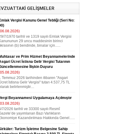
VZUATTAKİ GELİŞMELER
Emlak Vergisi Kanunu Genel Tebliği (Seri No:
90)
(06.08.2026)
29/7/1970 tarihli ve 1319 sayılı Emlak Vergisi
Kanununun 29 uncu maddesinin birinci
fıkrasının (b) bendinde, binalar için......
Muhtasar ve Prim Hizmet Beyannamelerinde
Asgari Ücret İstisna Gelir Vergisi Tutarının
Güncellenmesine İlişkin Duyuru
(05.08.2026)
1 Temmuz 2026 tarihinden itibaren "Asgari
Ücret İstisna Gelir Vergisi" tutarı 4.537,75 TL
olarak belirlenmiştir....
Vergi Beyannamesi Uygulamaya Açılmıştır
(03.08.2026)
4/7/2026 tarihli ve 33300 sayılı Resmî
Gazete’de yayımlanan Bazı Varlıkların
Ekonomiye Kazandırılması Hakkında Genel......
Sirküler: Turizm İşletme Belgesine Sahip