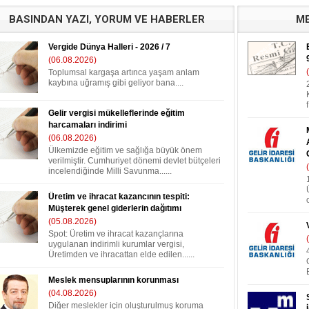
BASINDAN YAZI, YORUM VE HABERLER
ME
Vergide Dünya Halleri - 2026 / 7
(06.08.2026)
Toplumsal kargaşa artınca yaşam anlam
kaybına uğramış gibi geliyor bana....
Gelir vergisi mükelleflerinde eğitim
harcamaları indirimi
(06.08.2026)
Ülkemizde eğitim ve sağlığa büyük önem
verilmiştir. Cumhuriyet dönemi devlet bütçeleri
incelendiğinde Milli Savunma......
Üretim ve ihracat kazancının tespiti:
Müşterek genel giderlerin dağıtımı
(05.08.2026)
Spot: Üretim ve ihracat kazançlarına
uygulanan indirimli kurumlar vergisi,
Üretimden ve ihracattan elde edilen......
Meslek mensuplarının korunması
(04.08.2026)
Diğer meslekler için oluşturulmuş koruma