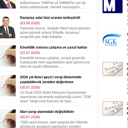
kalkanlarının YMM’ler ve SMMM’ler için de
ihdas edilmesinde, meslek mensupları......
Danıştay adat faizi oranını netleştirdi!
(03.08.2026)
Farkında mısınız, vergide ihtilaf sayısı günden
güne giderek artıyor! Elbette, kusursuz
vergicilik yok, illaki ihtilaflar......
Emeklilik sonrası çalışma ve yasal haklar
(31.07.2026)
Emeklilik sonrası çalışma, sosyal güvenlik
hukukunda hem sigortalıların gelir güvencesi
hem de kayıtlı istihdamın......
2026 yılı ikinci geçici vergi döneminde
yapılabilecek yeniden değerleme
(30.07.2026)
15 Ocak 2026 tarihli Ekonomi Gazetesinde
yayınlanan yazımızda açıklandığı üzere; 7338
sayılı “Vergi Usul Kanunu ile Bazı......
İdari yargı alanındaki değişiklikler
(30.07.2026)
7589 sayılı Kanun, idari yargıda tek hâkimle
görülecek davaların kapsamını yeniden