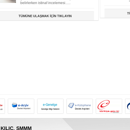
belirlerken istinaf incelemesi......
T
TÜMÜNE ULAŞMAK İÇİN TIKLAYIN
 KILIÇ, SMMM